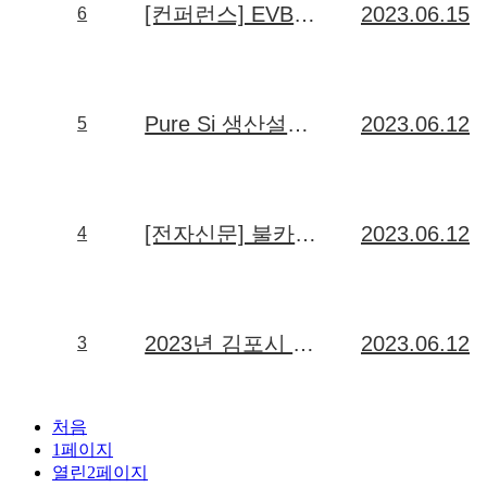
[컨퍼런스] EVBIS 2023: 세계 전기차 배터리, 충전산업 미래전략 컨퍼런스 강연 - 박성규 연구소장
2023.06.15
6
Pure Si 생산설비 구축에 따른 안전 기원제
2023.06.12
5
[전자신문] 불카누스, 차세대 음극재 소재 ‘퓨어실리콘’ 양산 도전 (2023.06.07)
2023.06.12
4
2023년 김포시 채용박람회에 참석하였습니다.
2023.06.12
3
처음
1
페이지
열린
2
페이지